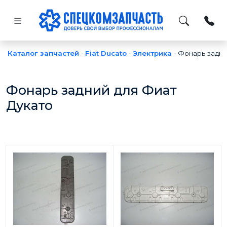
Каталог запчастей
-
Fiat Ducato
-
Электрика
-
Фонарь задн
Фонарь задний для Фиат
Дукато