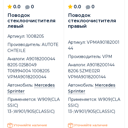
0.0
0
0.0
0
Поводок
Поводок
стеклоочистителя
стеклоочистителя
левый
правый
Артикул:
1008205
Артикул:
VPMA90182001
Производитель:
AUTOTE
44
CHTEILE
Производитель:
VPM
Аналоги:
A9018200044
8205 0258049
Аналоги:
A9018200144
T06994004 1008205
8206 SZME02R
VPMA9018200044
VPMA9018200144
Автомобиль:
Mercedes
Автомобиль:
Mercedes
Sprinter
Sprinter
Применяется:
W909(CLA
Применяется:
W909(CLA
SSIC)
SSIC)
13-;W901/905(CLASSIC)
13-;W901/905(CLASSIC)
Уточняйте наличие
Уточняйте наличие