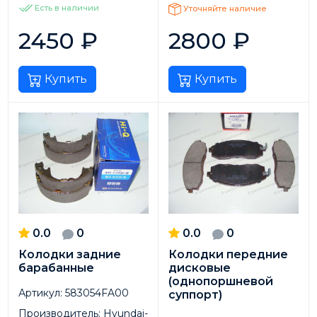
Есть в наличии
Уточняйте наличие
2450
₽
2800
₽
Купить
Купить
0.0
0
0.0
0
Колодки задние
Колодки передние
барабанные
дисковые
(однопоршневой
Артикул:
583054FA00
суппорт)
Производитель:
Hyundai-