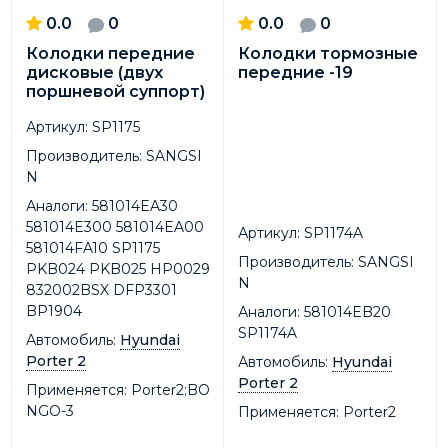
0.0
0
0.0
0
Колодки передние
Колодки тормозные
дисковые (двух
передние -19
поршневой суппорт)
Артикул:
SP1175
Производитель:
SANGSI
N
Аналоги:
581014EA30
581014E300 581014EA00
Артикул:
SP1174A
581014FA10 SP1175
Производитель:
SANGSI
PKB024 PKB025 HP0029
N
832002BSX DFP3301
BP1904
Аналоги:
581014EB20
SP1174A
Автомобиль:
Hyundai
Porter 2
Автомобиль:
Hyundai
Porter 2
Применяется:
Porter2;BO
NGO-3
Применяется:
Porter2