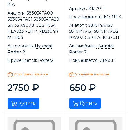
KIA
Артикул:
KT3201T
Аналоги:
583054FA00
Производитель:
KORTEX
583054FA01 583054FA20
SA135 KS008 GBSH034
Аналоги:
581014AA30
PLA033 FLH14 FB2304R
581014AA31 581014AA32
MLH04
PKA020 SP1174 KT3201T
Автомобиль:
Hyundai
Автомобиль:
Hyundai
Porter 2
Porter 2
Применяется:
Porter2
Применяется:
GRACE
Уточняйте наличие
Уточняйте наличие
2750
₽
650
₽
Купить
Купить