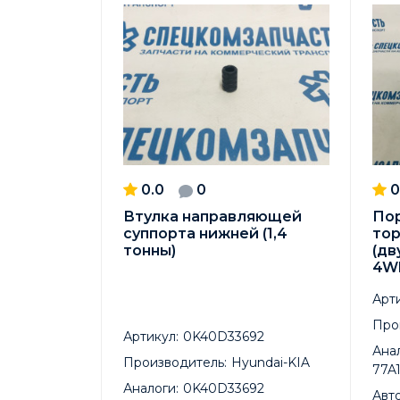
0.0
0
0
Втулка направляющей
По
суппорта нижней (1,4
то
тонны)
(дв
4W
Арти
Про
Артикул:
0K40D33692
Анал
Производитель:
Hyundai-KIA
77A
Аналоги:
0K40D33692
Авт