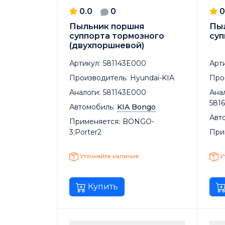
0.0
0
0
Пыльник поршня
Пы
суппорта тормозного
суп
(двухпоршневой)
Артикул:
581143E000
Арти
Производитель:
Hyundai-KIA
Про
Аналоги:
581143E000
Анал
581
Автомобиль:
KIA Bongo
Авт
Применяется:
BONGO-
3;Porter2
При
Уточняйте наличие
У
Купить