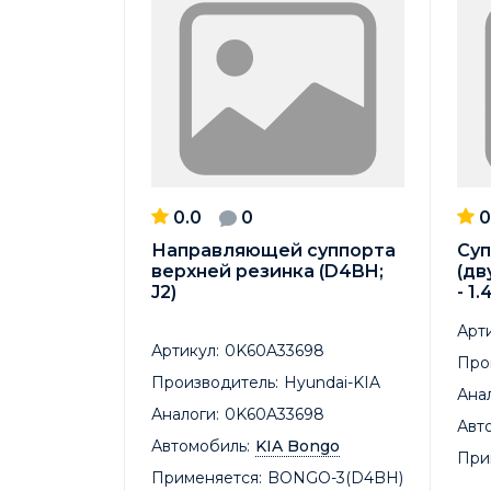
0.0
0
0
Направляющей суппорта
Суп
верхней резинка (D4BH;
(дв
J2)
- 1
Арти
Артикул:
0K60A33698
Про
Производитель:
Hyundai-KIA
Анал
Аналоги:
0K60A33698
Авт
Автомобиль:
KIA Bongo
При
Применяется:
BONGO-3(D4BH)