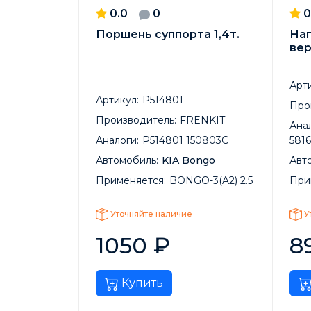
0.0
0
0
Поршень суппорта 1,4т.
На
вер
Арти
Артикул:
P514801
Про
Производитель:
FRENKIT
Анал
Аналоги:
P514801 150803C
581
Автомобиль:
KIA Bongo
Авт
Применяется:
BONGO-3(A2) 2.5
При
Уточняйте наличие
У
1050
₽
8
Купить