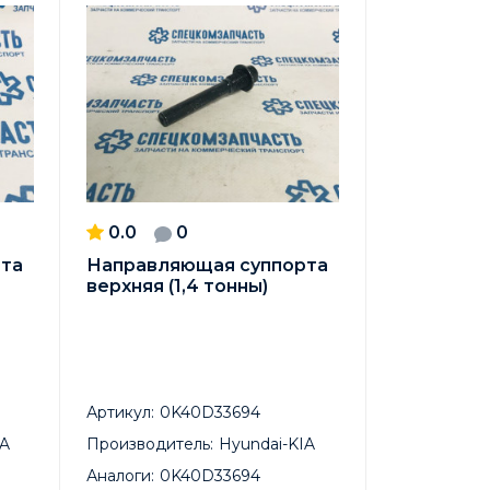
0.0
0
та
Направляющая суппорта
верхняя (1,4 тонны)
Артикул:
0K40D33694
IA
Производитель:
Hyundai-KIA
Аналоги:
0K40D33694