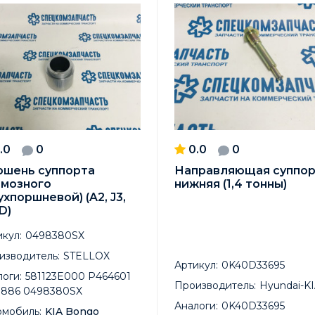
.0
0
0.0
0
ршень суппорта
Направляющая суппор
рмозного
нижняя (1,4 тонны)
ухпоршневой) (A2, J3,
D)
кул:
0498380SX
изводитель:
STELLOX
Артикул:
0K40D33695
оги:
581123E000 P464601
Производитель:
Hyundai-K
1886 0498380SX
Аналоги:
0K40D33695
омобиль:
KIA Bongo