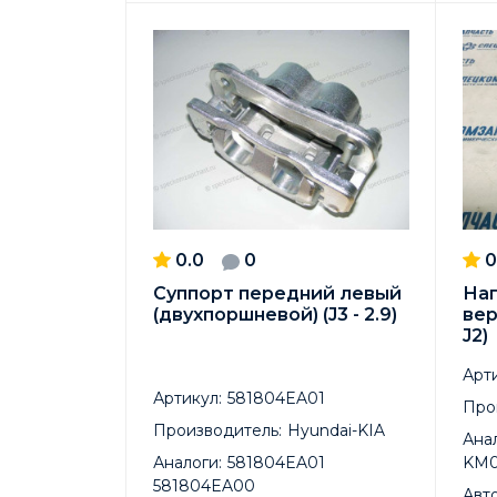
0.0
0
0
Суппорт передний левый
На
(двухпоршневой) (J3 - 2.9)
вер
J2)
Арти
Артикул:
581804EA01
Про
Производитель:
Hyundai-KIA
Анал
Аналоги:
581804EA01
KM0
581804EA00
Авт