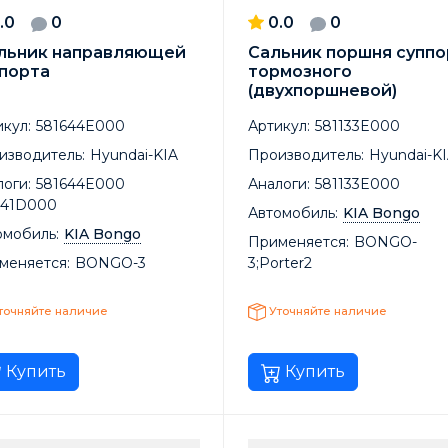
.0
0
0.0
0
льник направляющей
Сальник поршня суппо
порта
тормозного
(двухпоршневой)
кул:
581644E000
Артикул:
581133E000
изводитель:
Hyundai-KIA
Производитель:
Hyundai-K
оги:
581644E000
Аналоги:
581133E000
641D000
Автомобиль:
KIA Bongo
омобиль:
KIA Bongo
Применяется:
BONGO-
меняется:
BONGO-3
3;Porter2
точняйте наличие
Уточняйте наличие
Купить
Купить