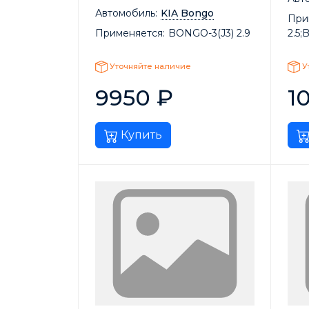
Автомобиль:
KIA Bongo
При
Применяется:
BONGO-3(J3) 2.9
2.5;
Уточняйте наличие
У
9950
₽
1
Купить