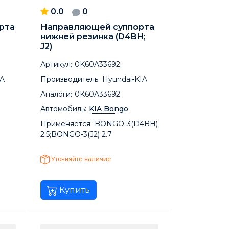
0.0
0
рта
Направляющей суппорта
нижней резинка (D4BH;
J2)
Артикул:
0K60A33692
IA
Производитель:
Hyundai-KIA
Аналоги:
0K60A33692
Автомобиль:
KIA Bongo
Применяется:
BONGO-3(D4BH)
2.5;BONGO-3(J2) 2.7
Уточняйте наличие
Купить