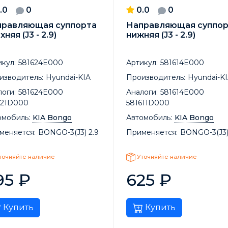
.0
0
0.0
0
правляющая суппорта
Направляющая суппор
хняя (J3 - 2.9)
нижняя (J3 - 2.9)
кул:
581624E000
Артикул:
581614E000
изводитель:
Hyundai-KIA
Производитель:
Hyundai-K
оги:
581624E000
Аналоги:
581614E000
621D000
581611D000
омобиль:
KIA Bongo
Автомобиль:
KIA Bongo
меняется:
BONGO-3(J3) 2.9
Применяется:
BONGO-3(J3)
точняйте наличие
Уточняйте наличие
95
₽
625
₽
Купить
Купить