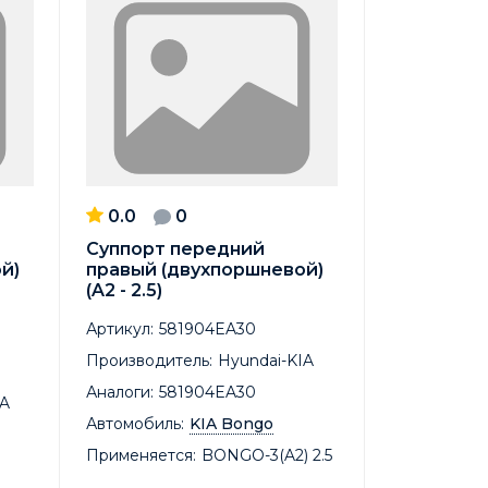
0.0
0
Суппорт передний
й)
правый (двухпоршневой)
(A2 - 2.5)
Артикул:
581904EA30
Производитель:
Hyundai-KIA
Аналоги:
581904EA30
IA
Автомобиль:
KIA Bongo
Применяется:
BONGO-3(A2) 2.5