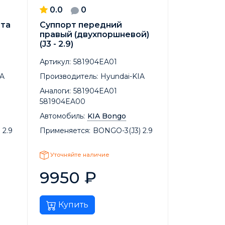
0.0
0
та
Суппорт передний
правый (двухпоршневой)
(J3 - 2.9)
Артикул:
581904EA01
IA
Производитель:
Hyundai-KIA
Аналоги:
581904EA01
581904EA00
Автомобиль:
KIA Bongo
 2.9
Применяется:
BONGO-3(J3) 2.9
Уточняйте наличие
9950
₽
Купить