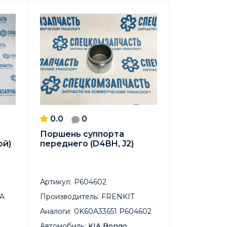
0.0
0
Поршень суппорта
ой)
переднего (D4BH, J2)
Артикул:
P604602
IA
Производитель:
FRENKIT
Аналоги:
0K60A33651 P604602
Автомобиль:
KIA Bongo