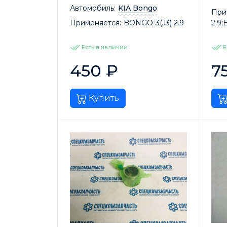
Автомобиль:
KIA Bongo
При
Применяется:
BONGO-3(J3) 2.9
2.9;
Есть в наличии
Е
450
₽
7
Купить