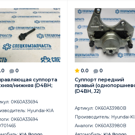
.0
0
0.0
0
правляющая суппорта
Суппорт передний
хняя/нижняя (D4BH;
правый (однопоршнев
(D4BH, J2)
кул:
0K60A33694
Артикул:
0K60A33980B
изводитель:
Hyundai-KIA
Производитель:
Hyundai-K
оги:
0K60A33694
701465
Аналоги:
0K60A33980B
омобиль:
KIA Bongo
Автомобиль:
KIA Bongo