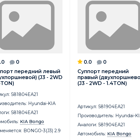
.0
0
0.0
0
порт передний левый
Суппорт передний
ухпоршневой) (J3 - 2WD
правый (двухпоршнево
.4TON)
(J3 - 2WD - 1.4TON)
кул:
581804EA21
изводитель:
Hyundai-KIA
Артикул:
581904EA21
оги:
581804EA21
Производитель:
Hyundai-K
омобиль:
KIA Bongo
Аналоги:
581904EA21
меняется:
BONGO-3(J3) 2.9
Автомобиль:
KIA Bongo