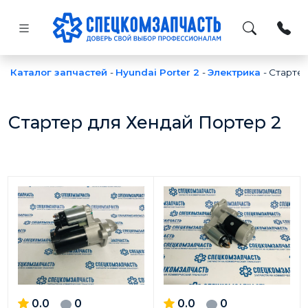
Каталог запчастей
-
Hyundai Porter 2
-
Электрика
-
Старте
Стартер для Хендай Портер 2
0.0
0
0.0
0