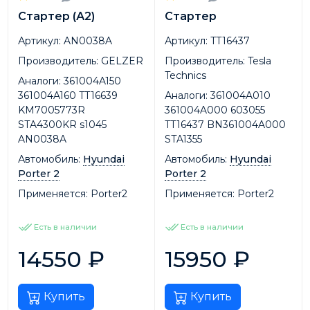
Стартер (А2)
Стартер
Артикул:
AN0038A
Артикул:
TT16437
Производитель:
GELZER
Производитель:
Tesla
Technics
Аналоги:
361004A150
361004A160 TT16639
Аналоги:
361004A010
KM7005773R
361004A000 603055
STA4300KR s1045
TT16437 BN361004A000
AN0038A
STA1355
Автомобиль:
Hyundai
Автомобиль:
Hyundai
Porter 2
Porter 2
Применяется:
Porter2
Применяется:
Porter2
Есть в наличии
Есть в наличии
14550
₽
15950
₽
Купить
Купить