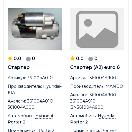
0.0
0
0.0
0
Стартер
Стартер (А2) euro 6
Артикул:
361004A010
Артикул:
361004A900
Производитель:
Hyundai-
Производитель:
MANDO
KIA
Аналоги:
361004A900
Аналоги:
361004A010
361004A910
361004A000
BN361004A900
Автомобиль:
Hyundai
Автомобиль:
Hyundai
Porter 2
Porter 2
Применяется:
Porter2
Применяется:
Porter2