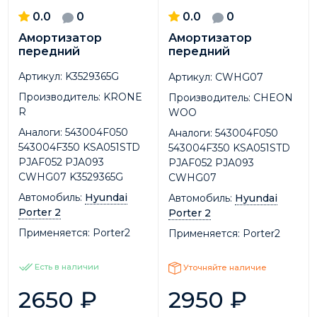
0.0
0
0.0
0
Амортизатор
Амортизатор
передний
передний
Артикул:
K3529365G
Артикул:
CWHG07
Производитель:
KRONE
Производитель:
CHEON
R
WOO
Аналоги:
543004F050
Аналоги:
543004F050
543004F350 KSA051STD
543004F350 KSA051STD
PJAF052 PJA093
PJAF052 PJA093
CWHG07 K3529365G
CWHG07
Автомобиль:
Hyundai
Автомобиль:
Hyundai
Porter 2
Porter 2
Применяется:
Porter2
Применяется:
Porter2
Есть в наличии
Уточняйте наличие
2650
₽
2950
₽