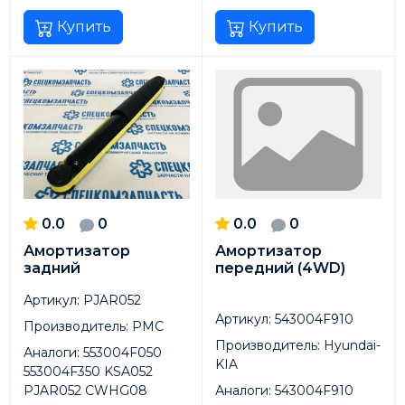
Купить
Купить
0.0
0
0.0
0
Амортизатор
Амортизатор
задний
передний (4WD)
Артикул:
PJAR052
Артикул:
543004F910
Производитель:
PMC
Производитель:
Hyundai-
Аналоги:
553004F050
KIA
553004F350 KSA052
PJAR052 CWHG08
Аналоги:
543004F910