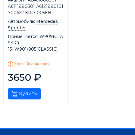
Аналоги:
A6461880301
A6111880301 A6121880101
700622 KRO1005EB
Автомобиль:
Mercedes
Sprinter
Применяется:
W909(CLA
SSIC)
13-;W901/905(CLASSIC)
Уточняйте наличие
3650
₽
Купить