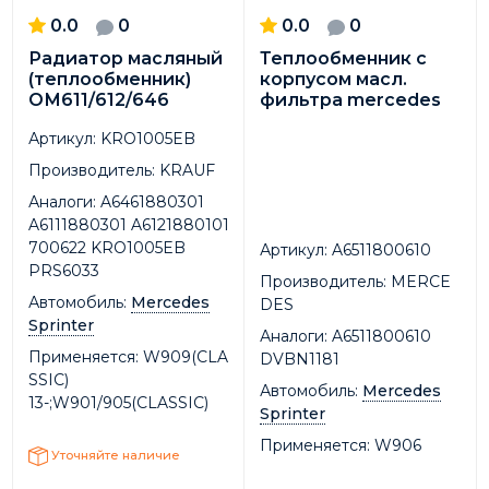
0.0
0
0.0
0
Радиатор масляный
Теплообменник с
(теплообменник)
корпусом масл.
ОМ611/612/646
фильтра mercedes
Артикул:
KRO1005EB
Производитель:
KRAUF
Аналоги:
A6461880301
A6111880301 A6121880101
700622 KRO1005EB
Артикул:
A6511800610
PRS6033
Производитель:
MERCE
Автомобиль:
Mercedes
DES
Sprinter
Аналоги:
A6511800610
Применяется:
W909(CLA
DVBN1181
SSIC)
Автомобиль:
Mercedes
13-;W901/905(CLASSIC)
Sprinter
Применяется:
W906
Уточняйте наличие