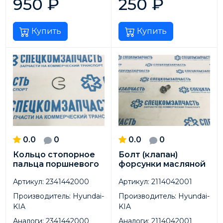
950
₽
250
₽
Купить
Купить
0.0
0
0.0
0
Кольцо стопорное
Болт (клапан)
пальца поршневого
форсунки масляной
Артикул:
2341442000
Артикул:
2114042001
Производитель:
Hyundai-
Производитель:
Hyundai-
KIA
KIA
Аналоги:
2341442000
Аналоги:
2114042001