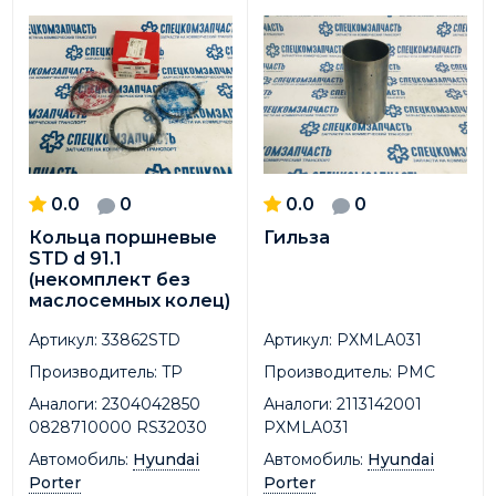
0.0
0
0.0
0
Кольца поршневые
Гильза
STD d 91.1
(некомплект без
маслосемных колец)
Артикул:
33862STD
Артикул:
PXMLA031
Производитель:
TP
Производитель:
PMC
Аналоги:
2304042850
Аналоги:
2113142001
0828710000 RS32030
PXMLA031
Автомобиль:
Hyundai
Автомобиль:
Hyundai
Porter
Porter