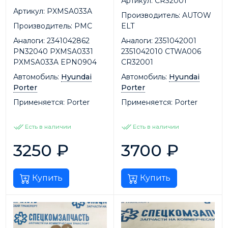
Артикул:
CR32001
Артикул:
PXMSA033A
Производитель:
AUTOW
Производитель:
PMC
ELT
Аналоги:
2341042862
Аналоги:
2351042001
PN32040 PXMSA0331
2351042010 CTWA006
PXMSA033A EPN0904
CR32001
Автомобиль:
Hyundai
Автомобиль:
Hyundai
Porter
Porter
Применяется:
Porter
Применяется:
Porter
Есть в наличии
Есть в наличии
3250
₽
3700
₽
Купить
Купить