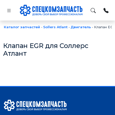
Каталог запчастей
-
Sollers Atlant
-
Двигатель
-
Клапан EG
Клапан EGR для Соллерс
Атлант