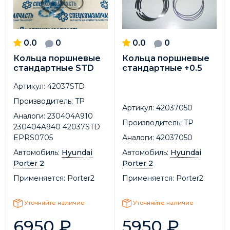
0.0
0
0.0
0
Кольца поршневые
Кольца поршневые
стандартные STD
стандартные +0.5
Артикул:
42037STD
Производитель:
TP
Артикул:
42037050
Аналоги:
230404A910
Производитель:
TP
230404A940 42037STD
EPRS0705
Аналоги:
42037050
Автомобиль:
Hyundai
Автомобиль:
Hyundai
Porter 2
Porter 2
Применяется:
Porter2
Применяется:
Porter2
Уточняйте наличие
Уточняйте наличие
6950
₽
5950
₽