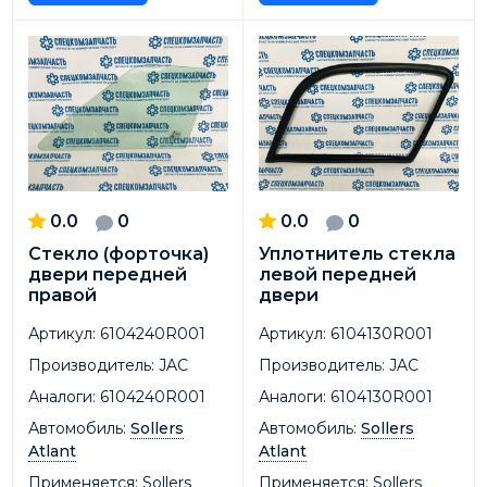
0.0
0
0.0
0
Стекло (форточка)
Уплотнитель стекла
двери передней
левой передней
правой
двери
Артикул:
6104240R001
Артикул:
6104130R001
Производитель:
JAC
Производитель:
JAC
Аналоги:
6104240R001
Аналоги:
6104130R001
Автомобиль:
Sollers
Автомобиль:
Sollers
Atlant
Atlant
Применяется:
Sollers
Применяется:
Sollers