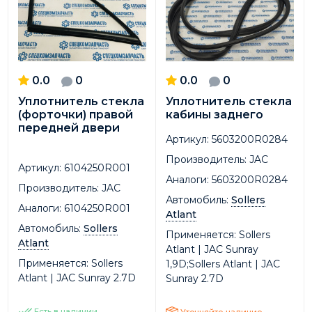
0.0
0
0.0
0
Уплотнитель стекла
Уплотнитель стекла
(форточки) правой
кабины заднего
передней двери
Артикул:
5603200R0284
Производитель:
JAC
Артикул:
6104250R001
Аналоги:
5603200R0284
Производитель:
JAC
Автомобиль:
Sollers
Аналоги:
6104250R001
Atlant
Автомобиль:
Sollers
Применяется:
Sollers
Atlant
Atlant | JAC Sunray
Применяется:
Sollers
1,9D;Sollers Atlant | JAC
Atlant | JAC Sunray 2.7D
Sunray 2.7D
Есть в наличии