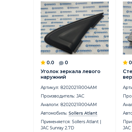
0.0
0
0
Уголок зеркала левого
Сте
наружний
вер
Артикул:
8202021R004AM
Арти
Производитель:
JAC
Про
Аналоги:
8202021R004AM
Анал
Автомобиль:
Sollers Atlant
Авт
Применяется:
Sollers Atlant |
При
JAC Sunray 2.7D
JAC 