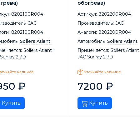
грева)
обогрева)
кул:
8202100R004
Артикул:
8202200R004
изводитель:
JAC
Производитель:
JAC
оги:
8202100R004
Аналоги:
8202200R004
омобиль:
Sollers Atlant
Автомобиль:
Sollers Atlant
меняется:
Sollers Atlant |
Применяется:
Sollers Atlant 
Sunray 2.7D
JAC Sunray 2.7D
точняйте наличие
Уточняйте наличие
950
₽
7200
₽
Купить
Купить