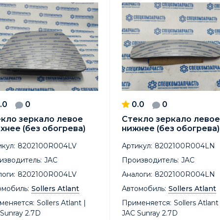
.0
0
0.0
0
кло зеркало левое
Стекло зеркало левое
хнее (без обогрева)
нижнее (без обогрева)
кул:
8202100R004LV
Артикул:
8202100R004LN
изводитель:
JAC
Производитель:
JAC
оги:
8202100R004LV
Аналоги:
8202100R004LN
омобиль:
Sollers Atlant
Автомобиль:
Sollers Atlant
меняется:
Sollers Atlant |
Применяется:
Sollers Atlant 
Sunray 2.7D
JAC Sunray 2.7D