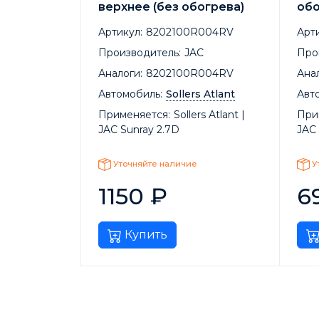
верхнее (без обогрева)
обо
Артикул:
8202100R004RV
Арти
Производитель:
JAC
Про
Аналоги:
8202100R004RV
Анал
Автомобиль:
Sollers Atlant
Авт
Применяется:
Sollers Atlant |
При
JAC Sunray 2.7D
JAC 
Уточняйте наличие
У
1150
₽
6
Купить