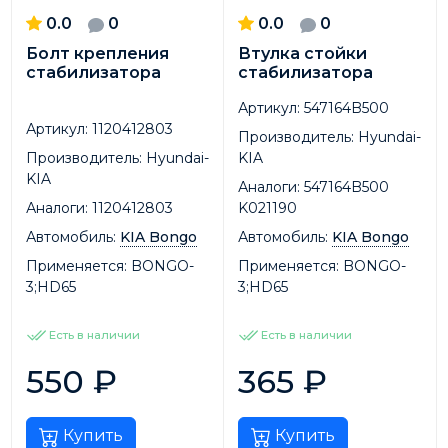
0.0
0
0.0
0
Болт крепления
Втулка стойки
стабилизатора
стабилизатора
Артикул:
547164B500
Артикул:
1120412803
Производитель:
Hyundai-
Производитель:
Hyundai-
KIA
KIA
Аналоги:
547164B500
Аналоги:
1120412803
K021190
Автомобиль:
KIA Bongo
Автомобиль:
KIA Bongo
Применяется:
BONGO-
Применяется:
BONGO-
3;HD65
3;HD65
Есть в наличии
Есть в наличии
550
₽
365
₽
Купить
Купить