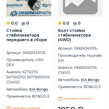
0.0
0
0.0
0
Стойка
Болт стойки
стабилизатора
стабилизатора
переднего в сборе
(4WD)
Артикул:
0K63K34157A
Артикул:
0K63K34157A
Производитель:
Hyundai-
Производитель:
CAR-
KIA
DEX
Аналоги:
0K63K34157A
Аналоги:
K27K270
CSK101
5471943001 5471943001K
Автомобиль:
KIA Bongo
CSH102
Применяется:
BONGO-3
Автомобиль:
KIA Bongo
Применяется:
BONGO-3
Уточняйте наличие
Уточняйте наличие