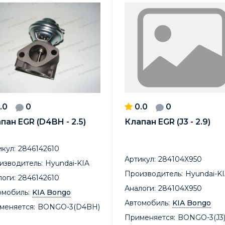
.0
0
0.0
0
пан EGR (D4BH - 2.5)
Клапан EGR (J3 - 2.9)
кул:
2846142610
Артикул:
284104X950
изводитель:
Hyundai-KIA
Производитель:
Hyundai-K
оги:
2846142610
Аналоги:
284104X950
омобиль:
KIA Bongo
Автомобиль:
KIA Bongo
меняется:
BONGO-3(D4BH)
Применяется:
BONGO-3(J3)