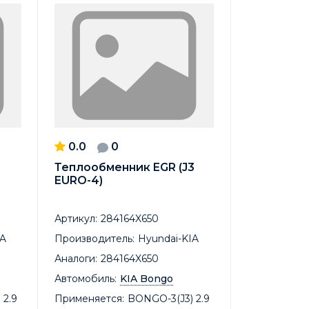
0.0
0
Теплообменник EGR (J3
EURO-4)
Артикул:
284164X650
IA
Производитель:
Hyundai-KIA
Аналоги:
284164X650
Автомобиль:
KIA Bongo
 2.9
Применяется:
BONGO-3(J3) 2.9