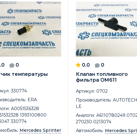
.0
0
0.0
0
тчик температуры
Клапан топливного
фильтра OM611
кул:
330774
Артикул:
0702
изводитель:
ERA
Производитель:
AUTOTECH
LE
оги:
A0051536328
51532328 1393100800
Аналоги:
A6110780249 070
3047 330774
270230 0213074
омобиль:
Mercedes Sprinter
Автомобиль:
Mercedes Spri