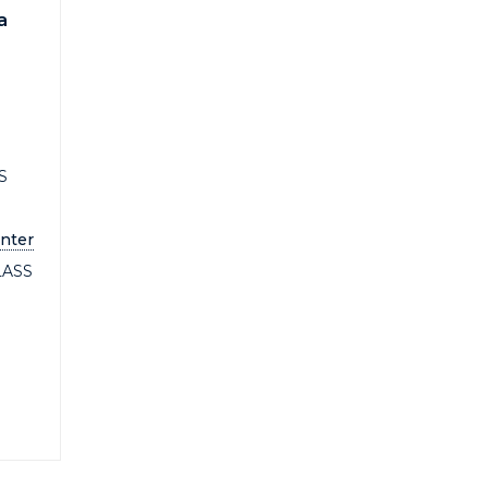
а
S
nter
LASS