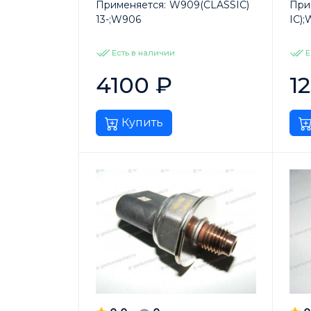
Применяется:
W909(CLASSIC)
При
13-;W906
IC);
Есть в наличии
Е
4100
₽
1
Купить