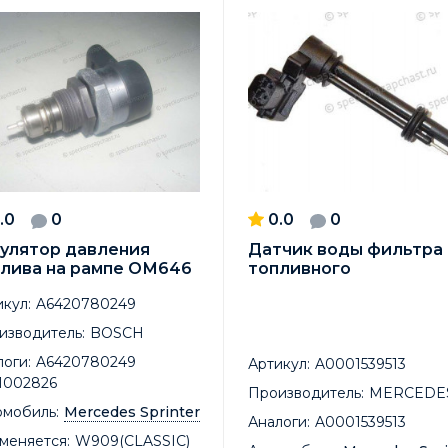
.0
0
0.0
0
улятор давления
Датчик воды фильтра
лива на рампе ОМ646
топливного
кул:
A6420780249
изводитель:
BOSCH
оги:
A6420780249
Артикул:
A0001539513
1002826
Производитель:
MERCEDE
омобиль:
Mercedes Sprinter
Аналоги:
A0001539513
меняется:
W909(CLASSIC)