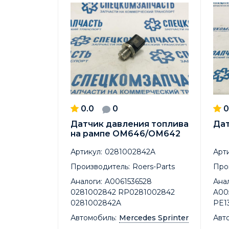
0.0
0
0
Датчик давления топлива
Да
на рампе ОМ646/ОМ642
Артикул:
0281002842A
Арти
Производитель:
Roers-Parts
Про
Аналоги:
A0061536528
Анал
0281002842 RP0281002842
A00
0281002842A
PE1
Автомобиль:
Mercedes Sprinter
Авт