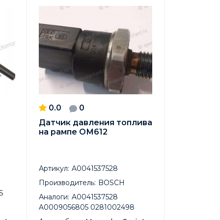
0.0
0
Датчик давления топлива
на рампе ОМ612
Артикул:
A0041537528
Производитель:
BOSCH
S
Аналоги:
A0041537528
A0009056805 0281002498