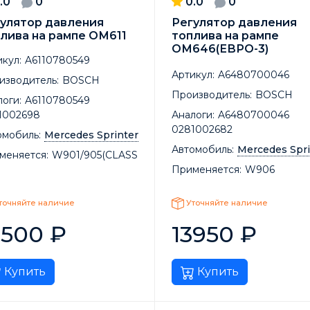
.0
0
0.0
0
улятор давления
Регулятор давления
лива на рампе ОМ611
топлива на рампе
ОМ646(ЕВРО-3)
кул:
A6110780549
Артикул:
A6480700046
изводитель:
BOSCH
Производитель:
BOSCH
оги:
A6110780549
1002698
Аналоги:
A6480700046
0281002682
омобиль:
Mercedes Sprinter
Автомобиль:
Mercedes Spri
меняется:
W901/905(CLASS
Применяется:
W906
точняйте наличие
Уточняйте наличие
8500
₽
13950
₽
Купить
Купить