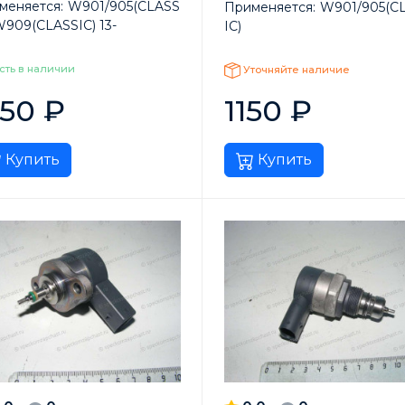
меняется:
W901/905(CLASS
Применяется:
W901/905(C
W909(CLASSIC) 13-
IC)
сть в наличии
Уточняйте наличие
250
₽
1150
₽
Купить
Купить