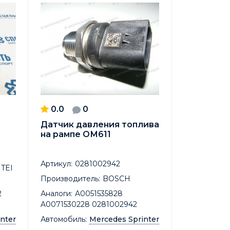
0.0
0
Датчик давления топлива
на рампе ОМ611
Артикул:
0281002942
TEI
Производитель:
BOSCH
2
Аналоги:
A0051535828
A0071530228 0281002942
nter
Автомобиль:
Mercedes Sprinter