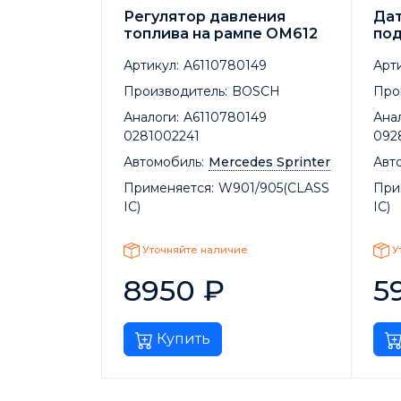
Регулятор давления
Да
топлива на рампе ОМ612
под
Артикул:
A6110780149
Арти
Производитель:
BOSCH
Про
Аналоги:
A6110780149
Анал
0281002241
092
Автомобиль:
Mercedes Sprinter
Авт
Применяется:
W901/905(CLASS
При
IC)
IC)
Уточняйте наличие
У
8950
₽
5
Купить