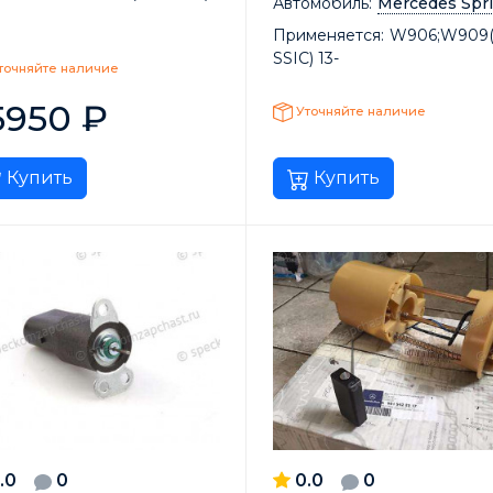
Автомобиль:
Mercedes Spri
Применяется:
W906;W909
SSIC) 13-
точняйте наличие
5950
₽
Уточняйте наличие
Купить
Купить
.0
0
0.0
0