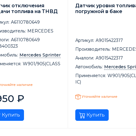
тчик отключения
Датчик уровня топлив
ачи топлива на ТНВД
погружной в баке
кул:
A6110780649
изводитель:
MERCEDES
оги:
A6110780649
Артикул:
A9015422317
8400323
Производитель:
MERCEDE
омобиль:
Mercedes Sprinter
Аналоги:
A9015422317
меняется:
W901/905(CLASS
Автомобиль:
Mercedes Spri
Применяется:
W901/905(C
IC)
точняйте наличие
950
₽
Уточняйте наличие
Купить
Купить