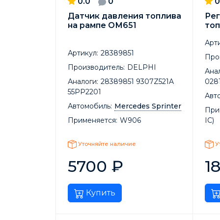
0.0
0
0
Датчик давления топлива
Рег
на рампе ОМ651
топ
Арти
Артикул:
28389851
Про
Производитель:
DELPHI
Анал
Аналоги:
28389851 9307Z521A
028
55PP2201
Авт
Автомобиль:
Mercedes Sprinter
При
Применяется:
W906
IC)
Уточняйте наличие
У
5700
₽
1
Купить