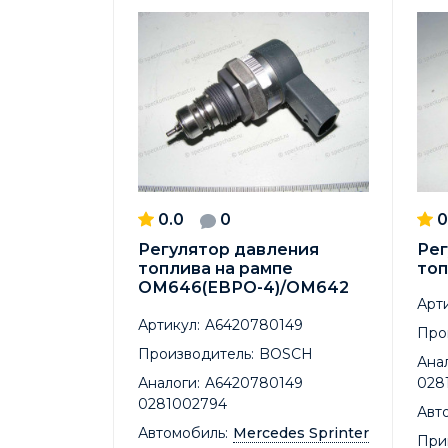
0.0
0
0
Регулятор давления
Рег
топлива на рампе
топ
ОМ646(ЕВРО-4)/ОМ642
Арти
Артикул:
A6420780149
Про
Производитель:
BOSCH
Анал
Аналоги:
A6420780149
028
0281002794
Авт
Автомобиль:
Mercedes Sprinter
При