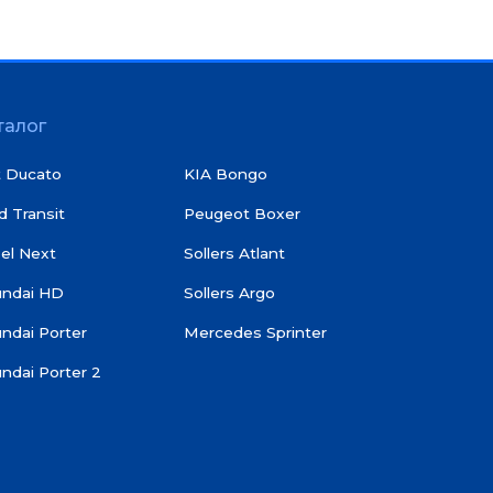
талог
t Ducato
KIA Bongo
d Transit
Peugeot Boxer
el Next
Sollers Atlant
undai HD
Sollers Argo
ndai Porter
Mercedes Sprinter
ndai Porter 2