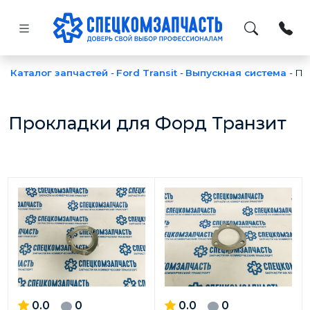
Каталог запчастей
-
Ford Transit
-
Выпускная система
-
Пр
Прокладки для Форд Транзит
0.0
0
0.0
0