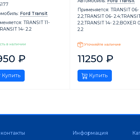
Автомобиль:
Ford Transit
6177
Применяется:
TRANSIT 06-
омобиль:
Ford Transit
2.2;TRANSIT 06- 2.4;TRANSIT
меняется:
TRANSIT 11-
2.2;TRANSIT 14- 2.2;BOXER 
TRANSIT 14- 2.2
2.2
сть в наличии
Уточняйте наличие
950
₽
11250
₽
Купить
Купить
контакты
Информация
Ка