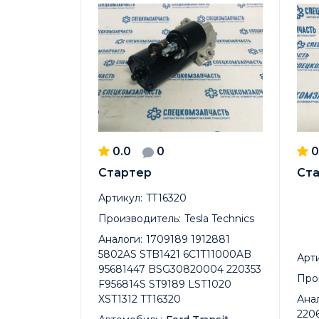
0.0
0
0
Стартер
Ст
Артикул:
TT16320
Производитель:
Tesla Technics
Аналоги:
1709189 1912881
5802AS STB1421 6C1T11000AB
Арти
95681447 BSG30820004 220353
Про
F956814S ST9189 LST1020
XST1312 TT16320
Анал
220