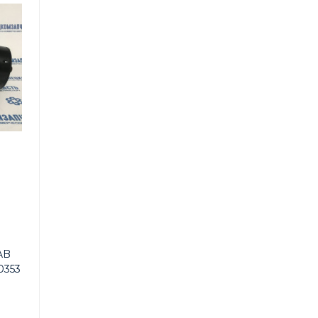
AB
0353