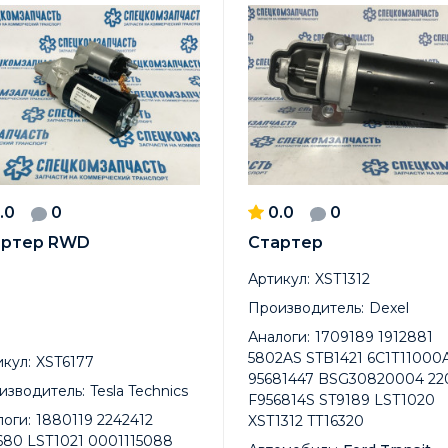
.0
0
0.0
0
артер RWD
Стартер
Артикул:
XST1312
Производитель:
Dexel
Аналоги:
1709189 1912881
5802AS STB1421 6C1T11000
кул:
XST6177
95681447 BSG30820004 22
изводитель:
Tesla Technics
F956814S ST9189 LST1020
оги:
1880119 2242412
XST1312 TT16320
680 LST1021 0001115088