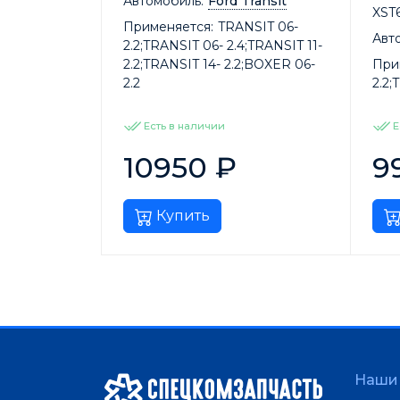
Автомобиль:
Ford Transit
XST
Применяется:
TRANSIT 06-
Авт
2.2;TRANSIT 06- 2.4;TRANSIT 11-
2.2;TRANSIT 14- 2.2;BOXER 06-
При
2.2
2.2;
Есть в наличии
Е
10950
₽
9
Купить
Наши 