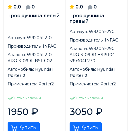
0.0
0
0.0
0
Трос ручника левый
Трос ручника
правый
Артикул:
599304F270
Артикул:
599204F210
Производитель:
INFAC
Производитель:
INFAC
Аналоги:
599304F290
Аналоги:
599204F210
ARG131099R BS19104
ARG131099L BS19102
599304F270
Автомобиль:
Hyundai
Автомобиль:
Hyundai
Porter 2
Porter 2
Применяется:
Porter2
Применяется:
Porter2
Есть в наличии
Есть в наличии
1950
₽
3050
₽
Купить
Купить