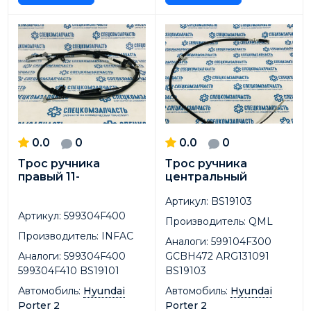
0.0
0
0.0
0
Трос ручника
Трос ручника
правый 11-
центральный
Артикул:
BS19103
Артикул:
599304F400
Производитель:
QML
Производитель:
INFAC
Аналоги:
599104F300
Аналоги:
599304F400
GCBH472 ARG131091
599304F410 BS19101
BS19103
Автомобиль:
Hyundai
Автомобиль:
Hyundai
Porter 2
Porter 2