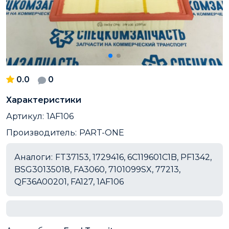
0.0
0
Характеристики
Артикул:
1AF106
Производитель:
PART-ONE
Аналоги:
FT37153, 1729416, 6C119601C1B, PF1342,
BSG30135018, FA3060, 7101099SX, 77213,
QF36A00201, FA127, 1AF106