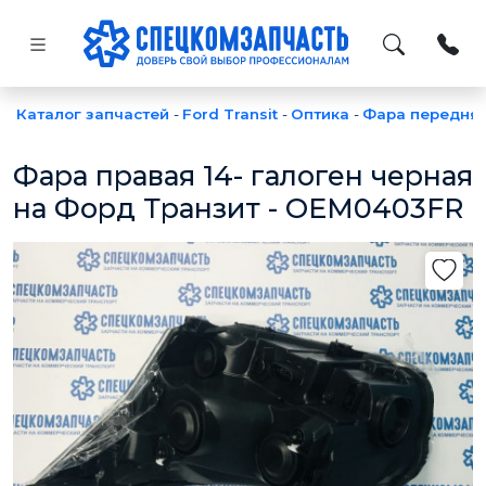
Каталог запчастей
-
Ford Transit
-
Оптика
-
Фара передня
Фара правая 14- галоген черная
на Форд Транзит - OEM0403FR