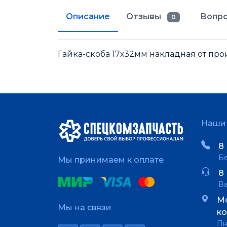
Описание
Отзывы
Вопро
0
Гайка-скоба 17х32мм накладная от прои
Наши 
8 
Бе
Мы принимаем к оплате
8 
В
Мо
Мы на связи
ко
Пн