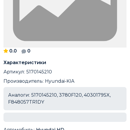
0.0
0
Характеристики
Артикул:
5170145210
Производитель:
Hyundai-KIA
Аналоги:
5170145210, 3780F120, 4030179SX,
F848057TR1DY
Автомобиль:
Hyundai HD