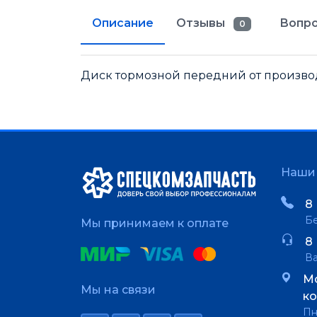
Описание
Отзывы
Вопро
0
Диск тормозной передний от производи
Наши 
8 
Бе
Мы принимаем к оплате
8 
В
Мо
Мы на связи
ко
Пн