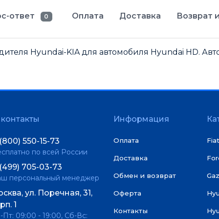
с-ответ
Оплата
Доставка
Возврат и
0
теля Hyundai-KIA для автомобиля Hyundai HD. Авто
контакты
Информация
Ка
(800) 550-15-73
Оплата
Fia
сплатно по всей России
Доставка
For
(499) 705-03-73
Обмен и возврат
Gaz
аш персональный менеджер
сква, ул. Поречная, 31,
Оферта
Hy
рп. 1
Контакты
Hyu
-Пт: 09:00 - 19:00, Сб-Вс: