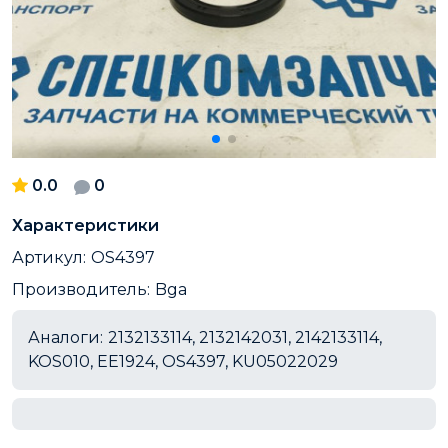
0.0
0
Характеристики
Артикул:
OS4397
Производитель:
Bga
Аналоги:
2132133114, 2132142031, 2142133114,
KOS010, EE1924, OS4397, KU05022029