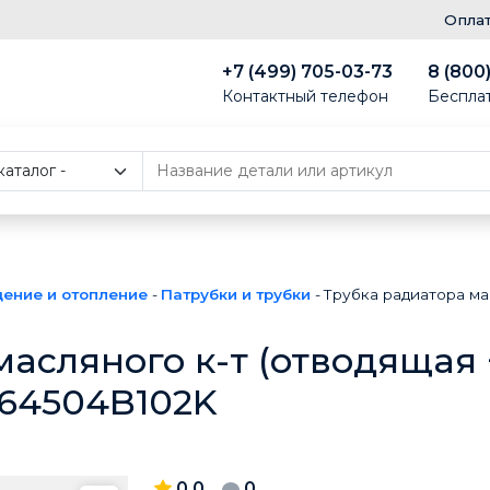
Опла
+7 (499) 705-03-73
8 (800
Контактный телефон
Беспла
ение и отопление
-
Патрубки и трубки
-
Трубка радиатора ма
масляного к-т (отводящая
264504B102K
0.0
0