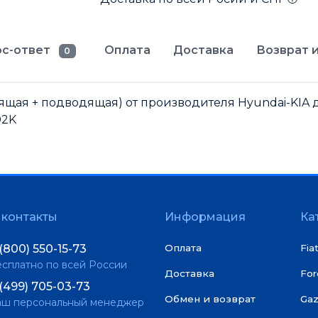
с-ответ
Оплата
Доставка
Возврат и
0
дящая + подводящая) от производителя Hyundai-KIA д
02K
контакты
Информация
Ка
(800) 550-15-73
Оплата
Fia
сплатно по всей России
Доставка
For
(499) 705-03-73
Обмен и возврат
Gaz
аш персональный менеджер