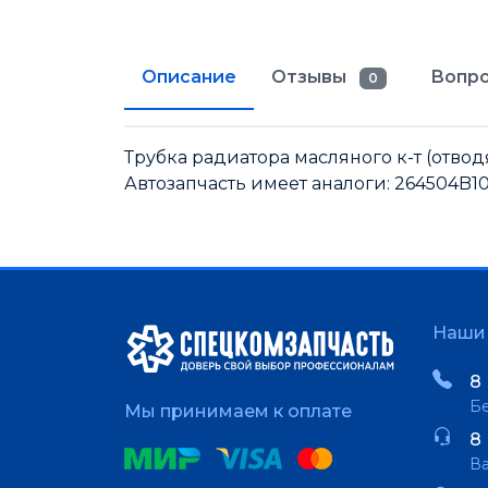
Описание
Отзывы
Вопро
0
Трубка радиатора масляного к-т (отво
Автозапчасть имеет аналоги: 264504B1
Наши 
8 
Бе
Мы принимаем к оплате
8 
В