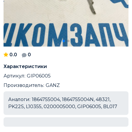
0.0
0
Характеристики
Артикул:
GIP06005
Производитель:
GANZ
Аналоги:
1864755004, 1864755004N, 48321,
PK22S, L10355, 0200005000, GIP06005, BL017