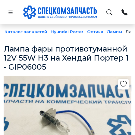
Каталог запчастей
-
Hyundai Porter
-
Оптика
-
Лампы
-
Лам
Лампа фары противотуманной
12V 55W H3 на Хендай Портер 1
- GIP06005