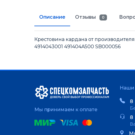
Описание
Отзывы
Вопро
0
Крестовина кардана от производителя 
4914043001 491404A500 SB000056
Наши 
8 
Бе
Мы принимаем к оплате
8 
В
Мо