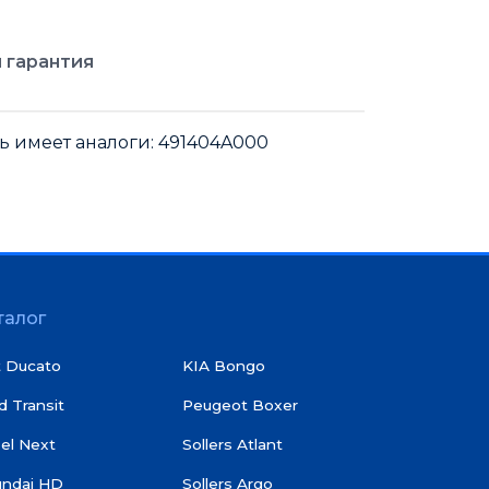
 гарантия
ь имеет аналоги: 491404A000
талог
t Ducato
KIA Bongo
d Transit
Peugeot Boxer
el Next
Sollers Atlant
undai HD
Sollers Argo