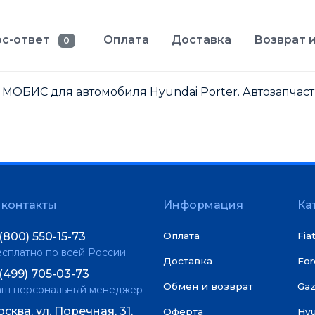
с-ответ
Оплата
Доставка
Возврат и
0
МОБИС для автомобиля Hyundai Porter. Автозапчаст
контакты
Информация
Ка
(800) 550-15-73
Оплата
Fia
сплатно по всей России
Доставка
For
(499) 705-03-73
Обмен и возврат
Gaz
аш персональный менеджер
сква, ул. Поречная, 31,
Оферта
Hy