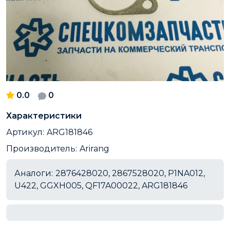
0.0
0
Характеристики
Артикул:
ARG181846
Производитель:
Arirang
Аналоги:
2876428020, 2867528020, P1NA012,
U422, GGXH005, QF17A00022, ARG181846