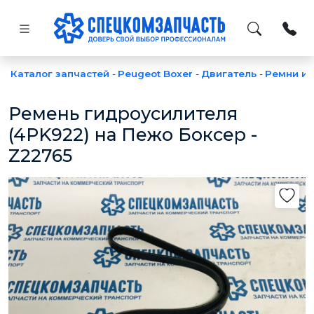
Каталог запчастей
-
Peugeot Boxer
-
Двигатель
-
Ремни и 
Ремень гидроусилителя
(4PK922) на Пежо Боксер -
Z22765