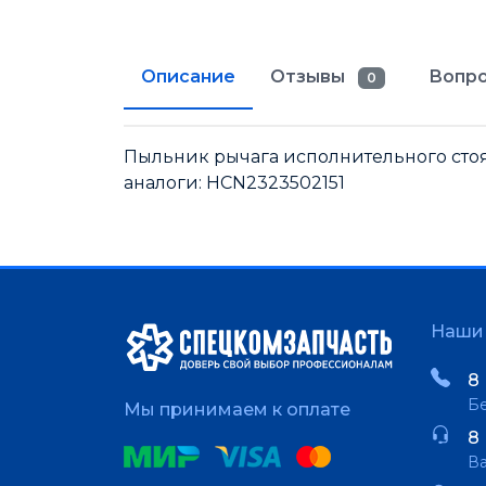
Описание
Отзывы
Вопро
0
Пыльник рычага исполнительного стоян
аналоги: HCN2323502151
Наши 
8 
Бе
Мы принимаем к оплате
8 
В