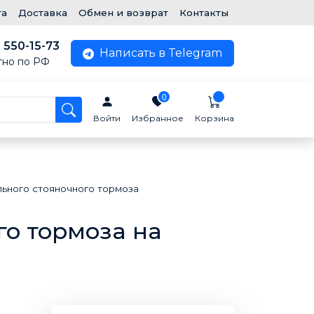
та
Доставка
Обмен и возврат
Контакты
) 550-15-73
Написать в Telegram
тно по РФ
0
Войти
Избранное
Корзина
ьного стояночного тормоза
го тормоза на