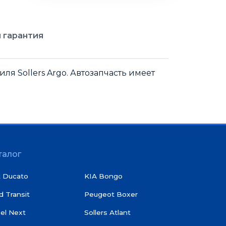
 гарантия
я Sollers Argo. Автозапчасть имеет
талог
t Ducato
KIA Bongo
d Transit
Peugeot Boxer
el Next
Sollers Atlant