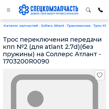
Каталог запчастей
-
Sollers Atlant
-
Трансмиссия
-
Трос КП
Трос переключения передачи
кпп №2 (для atlant 2.7d)(без
пружины) на Соллерс Атлант -
1703200R0090